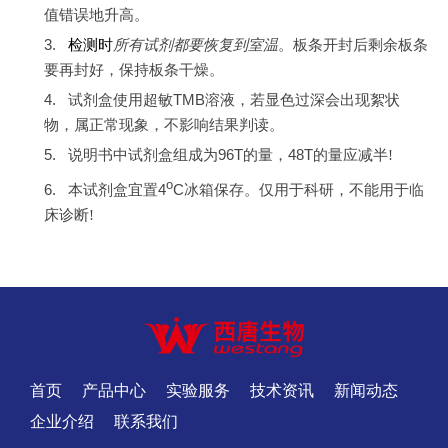
值错误地升高。
3.
检测时
所有试剂都要恢复到室温
。板条开封后剩余板条
要再封好，保持板条干燥。
4.
TMB
试剂盒使用超敏
溶液，若显色过深会出现絮状
物，属正常现象，不影响结果判读。
5.
96T
48T
说明书中试剂盒组成为
的量，
的量应减半!
o
6.
4
C
本试剂盒宜置
冰箱保存。仅用于科研，不能用于临
床诊断!
首页
产品中心
实验服务
技术资讯
新闻动态
企业介绍
联系我们