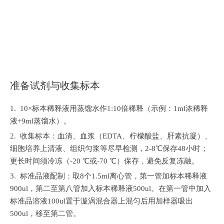
准备试剂与收集标本
1. 10
×标本稀释液用蒸馏水作1:10倍稀释（示例：1ml浓稀释
液+9ml蒸馏水）。
2.
收集标本：血清、血浆（EDTA、柠檬酸盐、肝素抗凝）、
细胞培养上清液、组织匀浆等尽早检测，2-8℃保存48小时；
更长时间须冷冻（-20 ℃或-70 ℃）保存，避免反复冻融。
3.
标准品液配制：取8个1.5ml离心管，第一管加标本稀释液
900ul，第二至第八管加入标本稀释液500ul。在第一管中加入
标准品溶液100ul置于漩涡混合器上混匀后用加样器吸出
500ul，移至第二管。